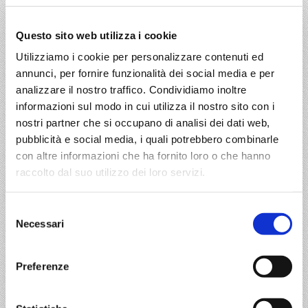
il
Centro Operativo
.
Scritto da
Giuseppe Bertino
,
Amm. Del.
Questo sito web utilizza i cookie
Berca srl
,
Rivara TO
Utilizziamo i cookie per personalizzare contenuti ed
annunci, per fornire funzionalità dei social media e per
analizzare il nostro traffico. Condividiamo inoltre
informazioni sul modo in cui utilizza il nostro sito con i
nostri partner che si occupano di analisi dei dati web,
pubblicità e social media, i quali potrebbero combinarle
con altre informazioni che ha fornito loro o che hanno
raccolto dal suo utilizzo dei loro servizi.
Gli ultimi
articoli
Selezione
Niente scioperi tir
Necessari
del
ECOTASSA PER I MEZZI PESANTI
consenso
IN FRANCIA
Preferenze
ACCISE
AVVISO IMPORTANTE