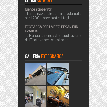
ULTIMI
ARTICOLI
Niente scioperi tir
Il fermo nazionale dei Tir proclamato
per il 28 Ottobre contro i tagl...
ECOTASSA PER I MEZZI PESANTI IN
FRANCIA
La Francia annuncia che l'applicazione
dell'Ecotaxe per i veicoli pesa...
GALLERIA
FOTOGRAFICA