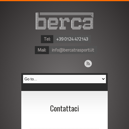
Tel:
+39 0124 472143
Mail:
info@bercatrasporti.it
Contattaci