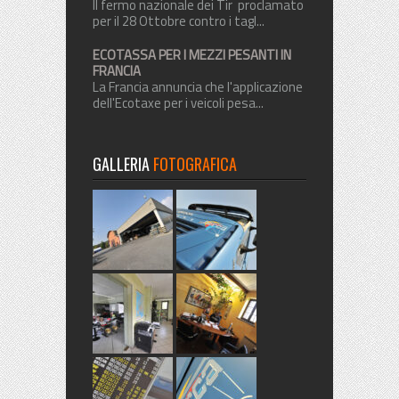
Il fermo nazionale dei Tir proclamato
per il 28 Ottobre contro i tagl...
ECOTASSA PER I MEZZI PESANTI IN
FRANCIA
La Francia annuncia che l'applicazione
dell'Ecotaxe per i veicoli pesa...
GALLERIA
FOTOGRAFICA