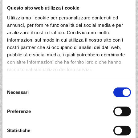
Questo sito web utilizza i cookie
Utilizziamo i cookie per personalizzare contenuti ed
Dove siamo
annunci, per fornire funzionalità dei social media e per
Il nostro indirizzo
analizzare il nostro traffico. Condividiamo inoltre
informazioni sul modo in cui utilizza il nostro sito con i
Berca srl
nostri partner che si occupano di analisi dei dati web,
Via Ponte 4
pubblicità e social media, i quali potrebbero combinarle
con altre informazioni che ha fornito loro o che hanno
10080 Rivara TO
raccolto dal suo utilizzo dei loro servizi.
Selezione
Necessari
Il nostro indirizzo email
del
consenso
Email:
info@bercatrasporti.it
Preferenze
Statistiche