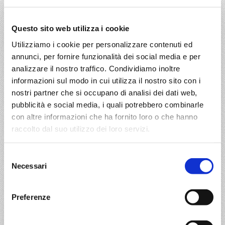
AVVISO IMPORTANTE
Blocco mezzi pesanti per
Questo sito web utilizza i cookie
autotrasportatori anno 2013
Utilizziamo i cookie per personalizzare contenuti ed
annunci, per fornire funzionalità dei social media e per
In questo sito si parla di
analizzare il nostro traffico. Condividiamo inoltre
informazioni sul modo in cui utilizza il nostro sito con i
nostri partner che si occupano di analisi dei dati web,
trasporti
rally
pubblicità e social media, i quali potrebbero combinarle
partnership
logistica
con altre informazioni che ha fornito loro o che hanno
raccolto dal suo utilizzo dei loro servizi.
eventi sportivi
calendario blocchi trasportatori
Selezione
Necessari
blocco mezzi pesanti
del
consenso
blocco camion
blocco cam
Preferenze