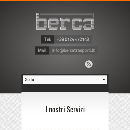
Tel:
+39 0124 472143
Mail:
info@bercatrasporti.it
I nostri Servizi