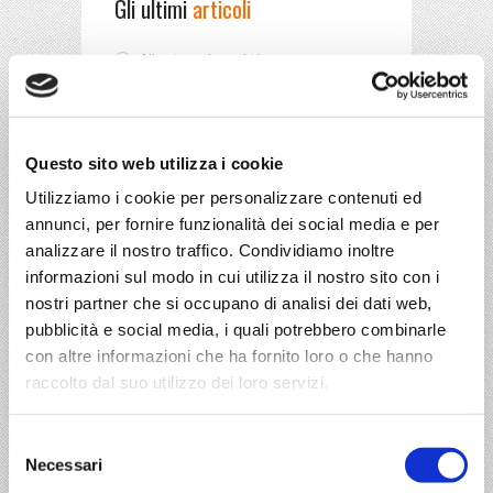
Gli ultimi
articoli
Niente scioperi tir
ECOTASSA PER I MEZZI PESANTI
IN FRANCIA
Questo sito web utilizza i cookie
ACCISE
Utilizziamo i cookie per personalizzare contenuti ed
AVVISO IMPORTANTE
annunci, per fornire funzionalità dei social media e per
Blocco mezzi pesanti per
analizzare il nostro traffico. Condividiamo inoltre
autotrasportatori anno 2013
informazioni sul modo in cui utilizza il nostro sito con i
nostri partner che si occupano di analisi dei dati web,
pubblicità e social media, i quali potrebbero combinarle
In questo sito si parla di
con altre informazioni che ha fornito loro o che hanno
raccolto dal suo utilizzo dei loro servizi.
trasporti
rally
Selezione
partnership
logistica
Necessari
del
eventi sportivi