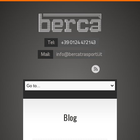
Tel:
+39 0124 472143
Mail:
info@bercatrasporti.it
Blog