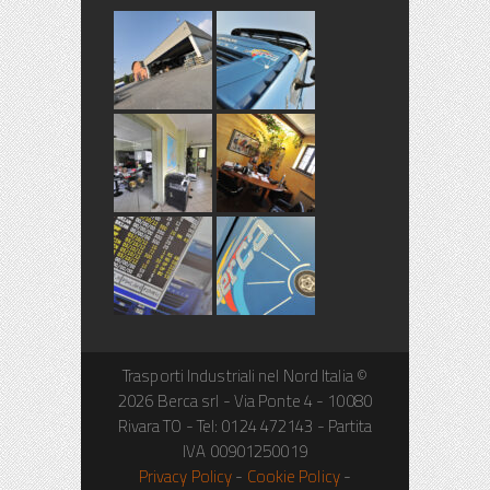
Trasporti Industriali nel Nord Italia ©
2026
Berca srl
-
Via Ponte 4
-
10080
Rivara
TO
- Tel:
0124 472143
- Partita
IVA
00901250019
Privacy Policy
-
Cookie Policy
-