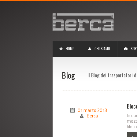
HOME
CHI SIAMO
SER
Blog
Il Blog dei trasportatori d
Bloc
01 marzo 2013
In qu
Berca
mezz
blocc