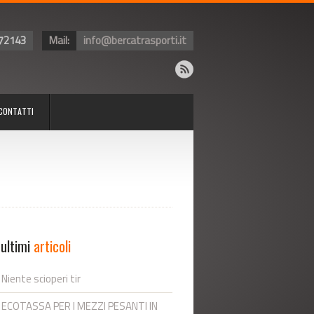
72143
Mail:
info@bercatrasporti.it
CONTATTI
 ultimi
articoli
Niente scioperi tir
ECOTASSA PER I MEZZI PESANTI IN