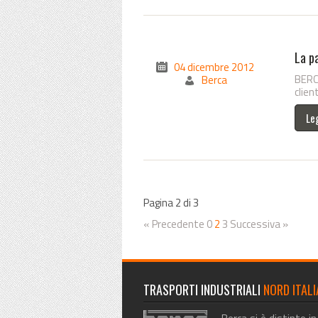
La p
04 dicembre 2012
BERCA
Berca
client
Le
Pagina 2 di 3
« Precedente
0
2
3
Successiva »
TRASPORTI INDUSTRIALI
NORD ITALI