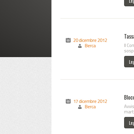
Le
Tass
20 dicembre 2012
Il Co
Berca
sospe
Le
Blocc
17 dicembre 2012
Avvis
Berca
marte
Le