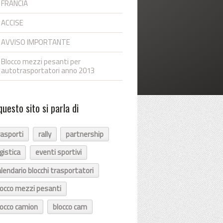
FRANCIA
ACCISE
AVVISO IMPORTANTE
Blocco mezzi pesanti per
autotrasportatori anno 2013
questo sito si parla di
rasporti
rally
partnership
ogistica
eventi sportivi
alendario blocchi trasportatori
locco mezzi pesanti
locco camion
blocco cam