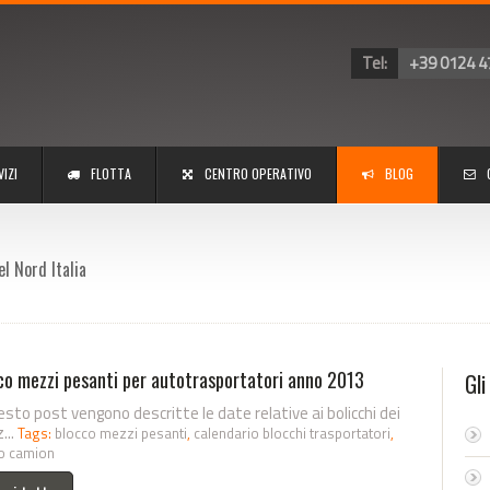
Tel:
+39 0124 4
VIZI
FLOTTA
CENTRO OPERATIVO
BLOG
el Nord Italia
co mezzi pesanti per autotrasportatori anno 2013
Gli
esto post vengono descritte le date relative ai bolicchi dei
...
Tags:
blocco mezzi pesanti
,
calendario blocchi trasportatori
,
o camion