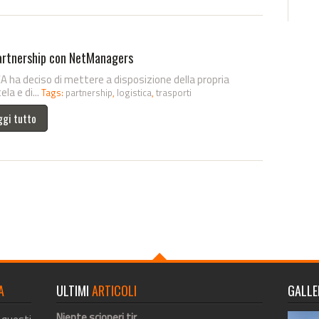
artnership con NetManagers
 ha deciso di mettere a disposizione della propria
ela e di...
Tags:
partnership
,
logistica
,
trasporti
ggi tutto
A
ULTIMI
ARTICOLI
GALLE
Niente scioperi tir