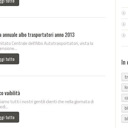
ggi tutto
a annuale albo trasportatori anno 2013
mitato Centrale dell'Albo Autotrasportatori, vista la
nsione...
ggi tutto
In 
t
l
o vaibilità
c
iamo tutti i nostri gentili clienti che nella giornata di
dì...
b
ggi tutto
b